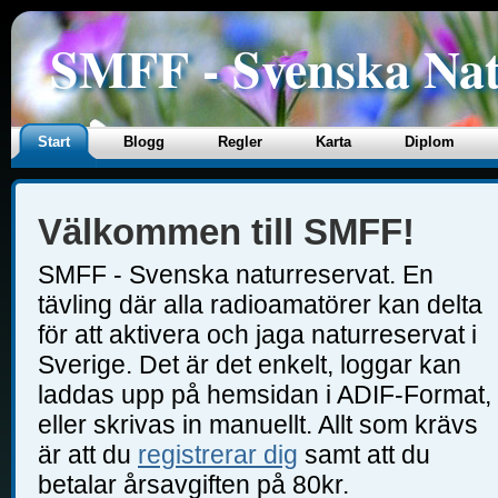
SMFF - Svenska Nat
Start
Blogg
Regler
Karta
Diplom
Välkommen till SMFF!
SMFF - Svenska naturreservat. En
tävling där alla radioamatörer kan delta
för att aktivera och jaga naturreservat i
Sverige. Det är det enkelt, loggar kan
laddas upp på hemsidan i ADIF-Format,
eller skrivas in manuellt. Allt som krävs
är att du
registrerar dig
samt att du
betalar årsavgiften på 80kr.