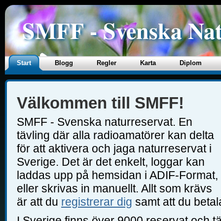
SMFF - Svenska Nat
Start
Blogg
Regler
Karta
Diplom
Välkommen till SMFF!
SMFF - Svenska naturreservat. En
tävling där alla radioamatörer kan delta
för att aktivera och jaga naturreservat i
Sverige. Det är det enkelt, loggar kan
laddas upp på hemsidan i ADIF-Format,
eller skrivas in manuellt. Allt som krävs
är att du
registrerar dig
samt att du betal
I Sverige finns över 9000 reservat och tä