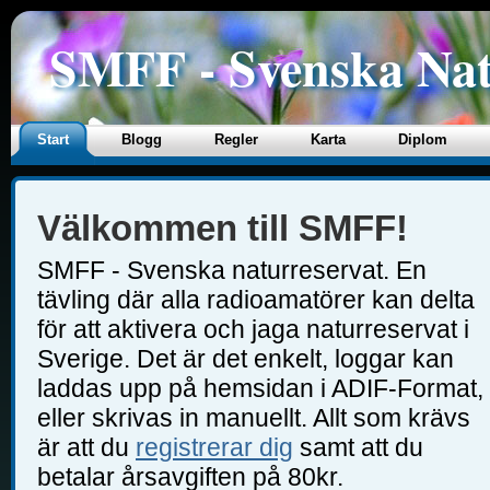
SMFF - Svenska Nat
Start
Blogg
Regler
Karta
Diplom
Välkommen till SMFF!
SMFF - Svenska naturreservat. En
tävling där alla radioamatörer kan delta
för att aktivera och jaga naturreservat i
Sverige. Det är det enkelt, loggar kan
laddas upp på hemsidan i ADIF-Format,
eller skrivas in manuellt. Allt som krävs
är att du
registrerar dig
samt att du
betalar årsavgiften på 80kr.