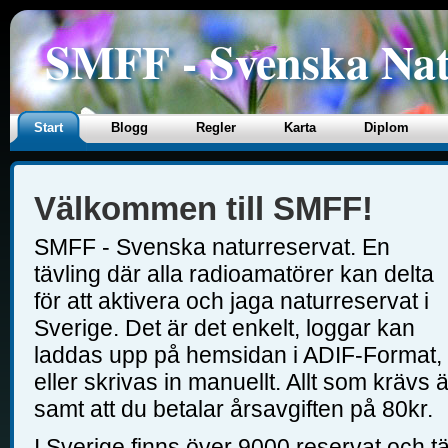
SMFF - Svenska Nat
Start
Blogg
Regler
Karta
Diplom
Välkommen till SMFF!
SMFF - Svenska naturreservat. En
tävling där alla radioamatörer kan delta
för att aktivera och jaga naturreservat i
Sverige. Det är det enkelt, loggar kan
laddas upp på hemsidan i ADIF-Format,
eller skrivas in manuellt. Allt som krävs 
samt att du betalar årsavgiften på 80kr.
I Sverige finns över 9000 reservat och tä