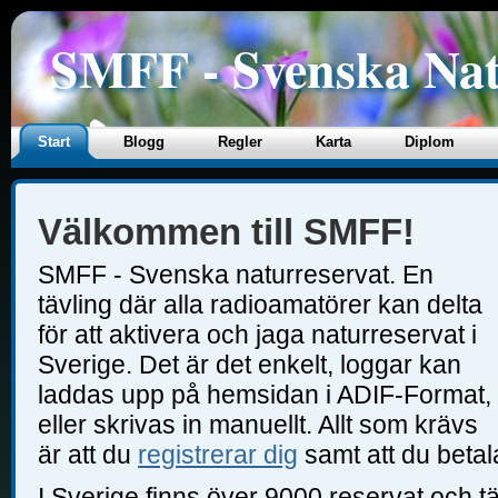
SMFF - Svenska Nat
Start
Blogg
Regler
Karta
Diplom
Välkommen till SMFF!
SMFF - Svenska naturreservat. En
tävling där alla radioamatörer kan delta
för att aktivera och jaga naturreservat i
Sverige. Det är det enkelt, loggar kan
laddas upp på hemsidan i ADIF-Format,
eller skrivas in manuellt. Allt som krävs
är att du
registrerar dig
samt att du betal
I Sverige finns över 9000 reservat och tä