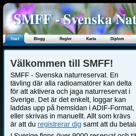
SMFF - Svenska Nat
Start
Blogg
Regler
Karta
Diplom
Välkommen till SMFF!
SMFF - Svenska naturreservat. En
tävling där alla radioamatörer kan delta
för att aktivera och jaga naturreservat i
Sverige. Det är det enkelt, loggar kan
laddas upp på hemsidan i ADIF-Format,
eller skrivas in manuellt. Allt som krävs
är att du
registrerar dig
samt att du betal
I Sverige finns över 9000 reservat och tä